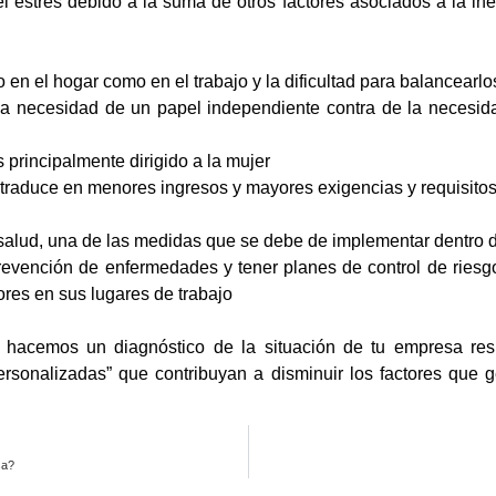
l estrés debido a la suma de otros factores asociados a la in
 en el hogar como en el trabajo y la dificultad para balancearlo
la necesidad de un papel independiente contra de la necesid
s principalmente dirigido a la mujer
 traduce en menores ingresos y mayores exigencias y requisito
alud, una de las medidas que se debe de implementar dentro de
revención de enfermedades y tener planes de control de riesg
dores en sus lugares de trabajo
 hacemos un diagnóstico de la situación de tu empresa re
“personalizadas” que contribuyan a disminuir los factores que 
sa?