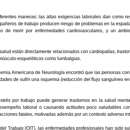
diferentes maneras: las altas exigencias laborales dan como r
añeros de trabajo producen riesgo de problemas en la espada,
sgo de morir por enfermedades cardiovasculares, y un ambi
a salud están directamente relacionados con cardiopatías, trasto
s músculo-esqueléticos como lumbalgias.
emia Americana de Neurología encontró que las personas con
dades de sufrir una isquemia (reducción del flujo sanguíneo en
 estrés por trabajo puede generar trastornos en la salud ment
desempeño laboral o causando actitudes poco saludables co
acciones fatales, motivadas además por un contexto adverso int
del Trabajo (OIT), las enfermedades profesionales han sido su