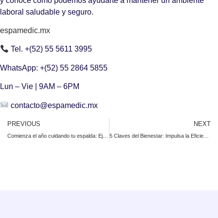
y conoce cómo podemos ayudarte a mantener un ambiente
laboral saludable y seguro.
espamedic.mx
Tel. +(52) 55 5611 3995
WhatsApp: +(52) 55 2864 5855
Lun – Vie | 9AM – 6PM
contacto@espamedic.mx
PREVIOUS
NEXT
Comienza el año cuidando tu espalda: Ejercicios y consejos para prevenir el dolor de espalda en el trabajo
5 Claves del Bienestar: Impulsa la Eficiencia de tu Equipo